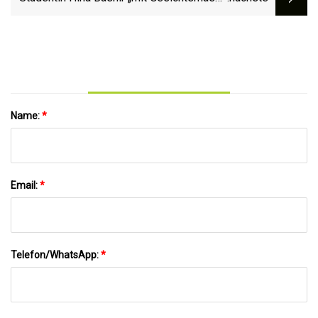
erstickt“ und „in einen Koffer geworfen“ von
„besessener...“
Name:
*
Email:
*
Telefon/WhatsApp:
*