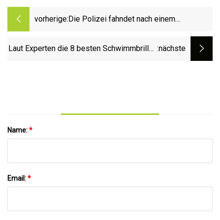
vorherige:
Die Polizei fahndet nach einem
bewaffneten Dieb, der einen Mann mit
vorgehaltener Waffe ausgeraubt und
Laut Experten die 8 besten Schwimmbrillen
:nächste
entführt hat und ihn dann gezwungen hat,
für Erwachsene und Kinder
nach Hause zu fahren, um ihn erneut
auszurauben
Name:
*
Email:
*