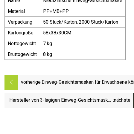
Name
Medizinische Einweg-Gesichtsmaske
Material
PP+MB+PP
Verpackung
50 Stück/Karton, 2000 Stück/Karton
Kartongröße
58x38x30CM
Nettogewicht
7 kg
Bruttogewicht
8 kg
vorherige:
Einweg-Gesichtsmasken für Erwachsene kö
individuell angepasst werden
Hersteller von 3-lagigen Einweg-Gesichtsmasken
:nächste
für den Großhandel