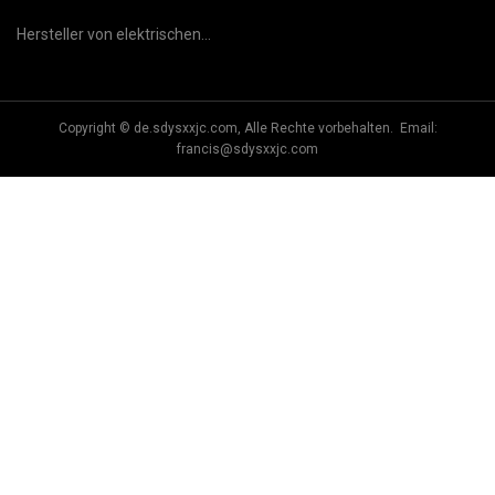
Hersteller von elektrischen
Kunststoff-Spritzgussteilen
Copyright © de.sdysxxjc.com, Alle Rechte vorbehalten. Email:
francis@sdysxxjc.com