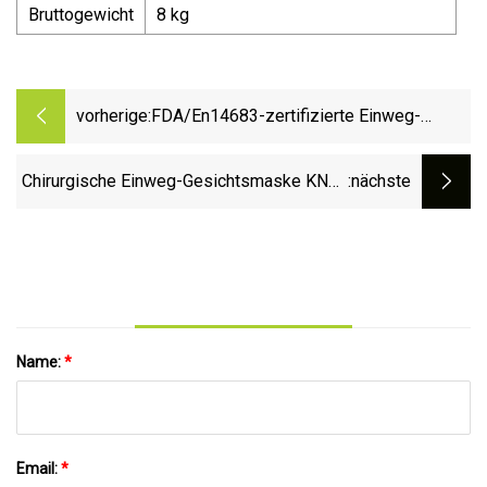
Bruttogewicht
8 kg
vorherige:
FDA/En14683-zertifizierte Einweg-
Gesichtsmaske für medizinische Zwecke
mit Ohrbügel, 3-fach chirurgische Einweg-
Chirurgische Einweg-Gesichtsmaske KN95
:nächste
Gesichtsmaske für den
für medizinische Geräte
Krankenhausgebrauch
Name:
*
Email:
*