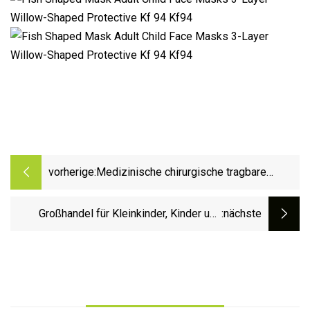
vorherige:
Medizinische chirurgische tragbare
einfache Einweg-Sauerstoff-
Gesichtsmaske für Neugeborene und
Großhandel für Kleinkinder, Kinder und
:nächste
Erwachsene
Erwachsene, Nasenkatheter,
Sauerstoffmaske, Gesichtsmaske,
Sauerstoffkatheter, CE- und ISO-zertifiziert