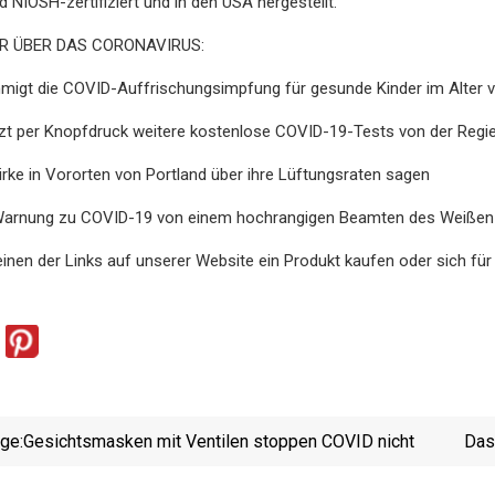
nd NIOSH-zertifiziert und in den USA hergestellt.
HR ÜBER DAS CORONAVIRUS:
migt die COVID-Auffrischungsimpfung für gesunde Kinder im Alter v
tzt per Knopfdruck weitere kostenlose COVID-19-Tests von der Regie
rke in Vororten von Portland über ihre Lüftungsraten sagen
e Warnung zu COVID-19 von einem hochrangigen Beamten des Weißen 
inen der Links auf unserer Website ein Produkt kaufen oder sich für 
ige:
Gesichtsmasken mit Ventilen stoppen COVID nicht
Das