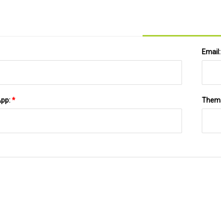
Email
App:
*
Them