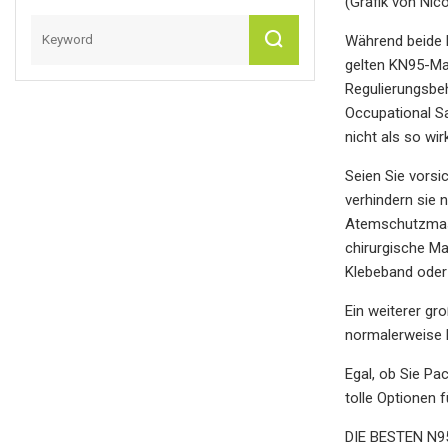
(Grafik von Ni
Während beide M
gelten KN95-Ma
Regulierungsbe
Occupational S
nicht als so wi
Seien Sie vors
verhindern sie 
Atemschutzmaske
chirurgische Ma
Klebeband oder
Ein weiterer gr
normalerweise 
Egal, ob Sie Pa
tolle Optionen 
DIE BESTEN N