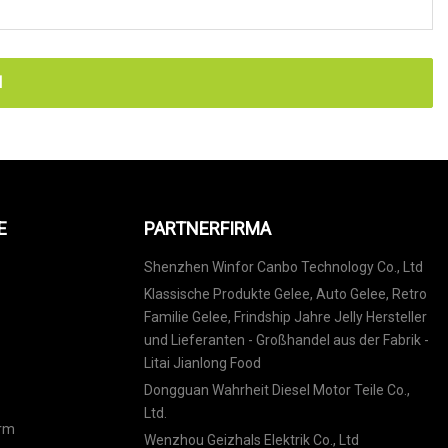
N
E
PARTNERFIRMA
Shenzhen Winfor Canbo Technology Co., Ltd
Klassische Produkte Gelee, Auto Gelee, Retro
Familie Gelee, Frindship Jahre Jelly Hersteller
und Lieferanten - Großhandel aus der Fabrik -
Litai Jianlong Food
Dongguan Wahrheit Diesel Motor Teile Co.,
Ltd.
orm
Wenzhou Geizhals Elektrik Co., Ltd