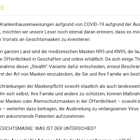
23
r Krankenhauseinweisungen aufgrund von COVID-19 aufgrund der Au
 möchten wir unsere Leser noch einmal daran erinnern, dass es mögl
n Vorrats an Gesichtsmasken zu investieren .
m ganzen Land sind die medizinischen Masken N95 und KN95, die laut
ite Öffentlichkeit in Geschäften und online erhältlich. Da sich einig
nahme dieser „Stealth“-Variante dafür entscheiden, erneut Beschränk
it der Art von Masken einzudecken, die Sie und Ihre Familie am best
hränkungen der Maskenpflicht sowohl staatlich als auch landesweit
Um sich selbst, Ihre Familie und andere zu schützen, können Maßna
r Masken oder Atemschutzmasken in der Öffentlichkeit – sowohl in 
 – weiterhin dazu beitragen, die Ausbreitung zu verlangsamen Viru
, um ankommende Patienten aufzunehmen.
GESICHTSMASKE: WAS IST DER UNTERSCHIED?