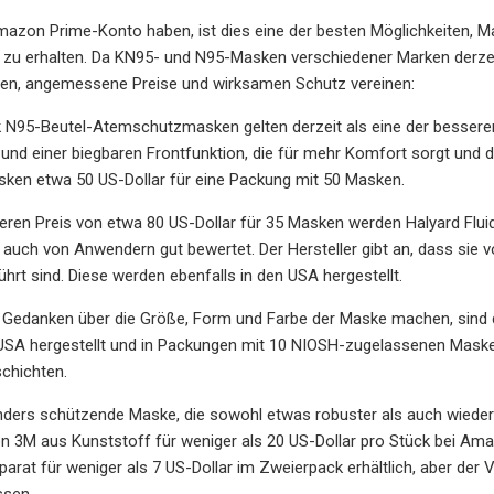
mazon Prime-Konto haben, ist dies eine der besten Möglichkeiten, M
zu erhalten. Da KN95- und N95-Masken verschiedener Marken derzeit o
en, angemessene Preise und wirksamen Schutz vereinen:
rk N95-Beutel-Atemschutzmasken gelten derzeit als eine der besse
nd einer biegbaren Frontfunktion, die für mehr Komfort sorgt und d
sken etwa 50 US-Dollar für eine Packung mit 50 Masken.
heren Preis von etwa 80 US-Dollar für 35 Masken werden Halyard F
s auch von Anwendern gut bewertet. Der Hersteller gibt an, dass si
hrt sind. Diese werden ebenfalls in den USA hergestellt.
h Gedanken über die Größe, Form und Farbe der Maske machen, sin
SA hergestellt und in Packungen mit 10 NIOSH-zugelassenen Masken f
schichten.
onders schützende Maske, die sowohl etwas robuster als auch wiede
n 3M aus Kunststoff für weniger als 20 US-Dollar pro Stück bei Am
arat für weniger als 7 US-Dollar im Zweierpack erhältlich, aber der 
sen.