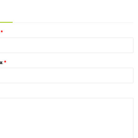
:
*
a:
*