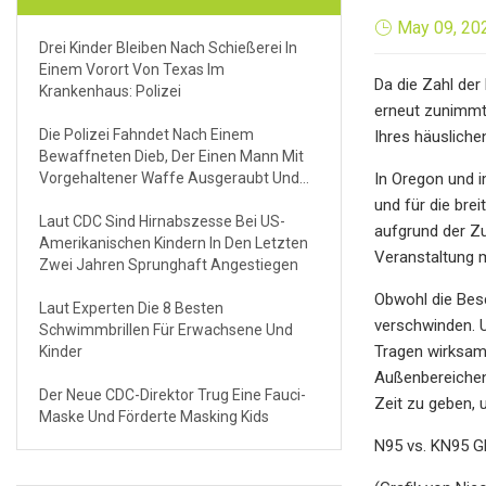
May 09, 20
Drei Kinder Bleiben Nach Schießerei In
Einem Vorort Von Texas Im
Da die Zahl de
Krankenhaus: Polizei
erneut zunimmt,
Die Polizei Fahndet Nach Einem
Ihres häusliche
Bewaffneten Dieb, Der Einen Mann Mit
Vorgehaltener Waffe Ausgeraubt Und
In Oregon und i
Entführt Hat Und Ihn Dann Gezwungen
und für die bre
Hat, Nach Hause Zu Fahren, Um Ihn
Laut CDC Sind Hirnabszesse Bei US-
aufgrund der Zu
Erneut Auszurauben
Amerikanischen Kindern In Den Letzten
Veranstaltung m
Zwei Jahren Sprunghaft Angestiegen
Obwohl die Besc
Laut Experten Die 8 Besten
verschwinden. 
Schwimmbrillen Für Erwachsene Und
Tragen wirksame
Kinder
Außenbereichen
Der Neue CDC-Direktor Trug Eine Fauci-
Zeit zu geben
Maske Und Förderte Masking Kids
N95 vs. KN95 