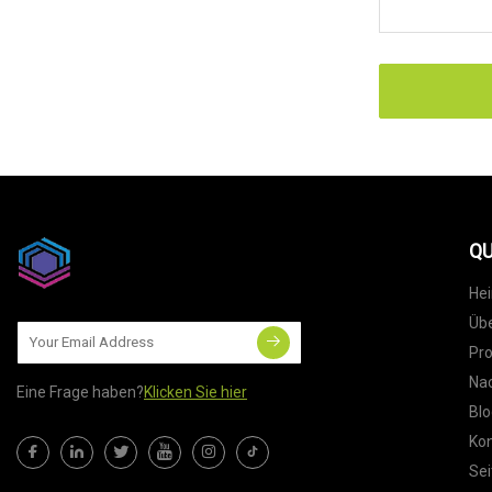
QU
He
Übe
Pr
Nac
Eine Frage haben?
Klicken Sie hier
Blo
Kon
Sei