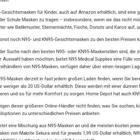
esichtsmasken für Kinder, auch auf Amazon erhältlich, sind eine gu
 der Schule Masken zu tragen – insbesondere, wenn sie das nicht möc
ter wie Batikmuster, Sternennächte, Fische, Donuts und Karos auf,
nst noch N95- und KN95-Gesichtsmasken zu den besten Preisen k
der Suche nach den besten N95- oder KN95-Maskenstilen sind, die z
r Auswahl haben möchten, bietet N95 Medical Supplies eine Fülle von
elhändlern von N95-Masken, verfügen daher über einen riesigen Lag
95-Masken derzeit in fast jedem großen Laden finden, wenn Sie ber
 weniger als 20 US-Dollar erhältlich. Diese werden mit einer dünnen M
ieren und so für mehr Komfort zu sorgen. Home Depot hat auch KN
nigen dieser größeren Online-Händler nicht finden, was Sie suchen, k
iloptionen zu unterschiedlichen Preisen anbieten.
ietet eine Mischung aus N95-Masken an und die meisten kosten jeweil
n von Makrite Sekura sind für jeweils 1,99 US-Dollar erhältlich. N