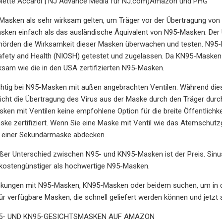
colette Accardi | NJ Advance Media für NJ.com)Amazon und PHG
asken als sehr wirksam gelten, um Träger vor der Übertragung von A
sken einfach als das ausländische Äquivalent von N95-Masken. Der 
hörden die Wirksamkeit dieser Masken überwachen und testen. N95-
afety and Health (NIOSH) getestet und zugelassen. Da KN95-Masken 
rksam wie die in den USA zertifizierten N95-Masken.
ichtig bei N95-Masken mit außen angebrachten Ventilen. Während die
nicht die Übertragung des Virus aus der Maske durch den Träger durc
n mit Ventilen keine empfohlene Option für die breite Öffentlichkei
ske zertifiziert. Wenn Sie eine Maske mit Ventil wie das Atemschut
 einer Sekundärmaske abdecken.
oßer Unterschied zwischen N95- und KN95-Masken ist der Preis. Sinus
kostengünstiger als hochwertige N95-Masken.
ckungen mit N95-Masken, KN95-Masken oder beidem suchen, um in die
für verfügbare Masken, die schnell geliefert werden können und jetzt 
95- UND KN95-GESICHTSMASKEN AUF AMAZON