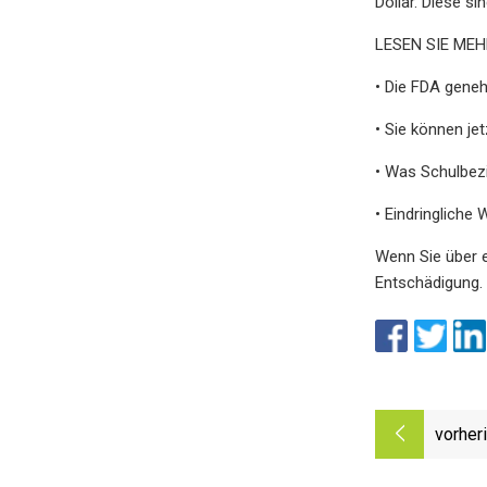
Dollar. Diese si
LESEN SIE ME
• Die FDA geneh
• Sie können je
• Was Schulbezi
• Eindringlich
Wenn Sie über e
Entschädigung.
vorher