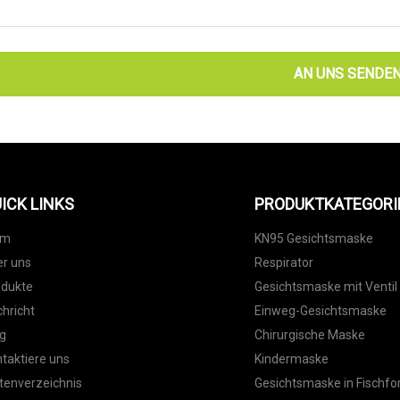
AN UNS SENDE
ICK LINKS
PRODUKTKATEGORI
im
KN95 Gesichtsmaske
r uns
Respirator
odukte
Gesichtsmaske mit Ventil
hricht
Einweg-Gesichtsmaske
g
Chirurgische Maske
taktiere uns
Kindermaske
tenverzeichnis
Gesichtsmaske in Fischf