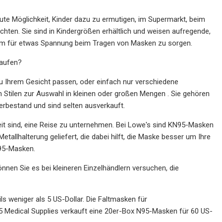
te Möglichkeit, Kinder dazu zu ermutigen, im Supermarkt, beim
hten. Sie sind in Kindergrößen erhältlich und weisen aufregende,
 um für etwas Spannung beim Tragen von Masken zu sorgen.
aufen?
u Ihrem Gesicht passen, oder einfach nur verschiedene
 Stilen zur Auswahl in kleinen oder großen Mengen . Sie gehören
erbestand und sind selten ausverkauft.
eit sind, eine Reise zu unternehmen. Bei Lowe's sind KN95-Masken
etallhalterung geliefert, die dabei hilft, die Maske besser um Ihre
95-Masken.
önnen Sie es bei kleineren Einzelhändlern versuchen, die
s weniger als 5 US-Dollar. Die Faltmasken für
95 Medical Supplies verkauft eine 20er-Box N95-Masken für 60 US-