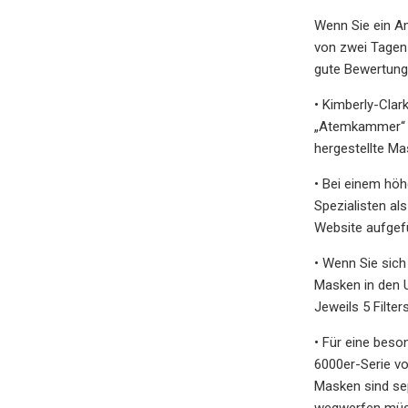
Wenn Sie ein A
von zwei Tagen 
gute Bewertung
• Kimberly-Cla
„Atemkammer“ u
hergestellte Ma
• Bei einem hö
Spezialisten al
Website aufgefü
• Wenn Sie sic
Masken in den U
Jeweils 5 Filter
• Für eine bes
6000er-Serie vo
Masken sind sep
wegwerfen müs