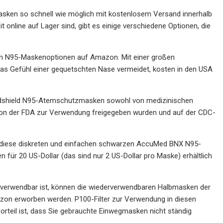
asken so schnell wie möglich mit kostenlosem Versand innerhalb
nline auf Lager sind, gibt es einige verschiedene Optionen, die
ren N95-Maskenoptionen auf Amazon. Mit einer großen
as Gefühl einer gequetschten Nase vermeidet, kosten in den USA
luidshield N95-Atemschutzmasken sowohl von medizinischen
e von der FDA zur Verwendung freigegeben wurden und auf der CDC-
d diese diskreten und einfachen schwarzen AccuMed BNX N95-
ür 20 US-Dollar (das sind nur 2 US-Dollar pro Maske) erhältlich
rverwendbar ist, können die wiederverwendbaren Halbmasken der
azon erworben werden. P100-Filter zur Verwendung in diesen
Vorteil ist, dass Sie gebrauchte Einwegmasken nicht ständig