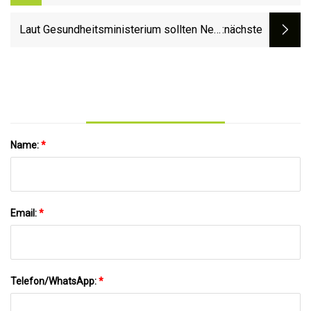
Äquivalente kaufen kann
Laut Gesundheitsministerium sollten New
:nächste
Yorker draußen in rauchiger Luft Masken
tragen
Name:
*
Email:
*
Telefon/WhatsApp:
*