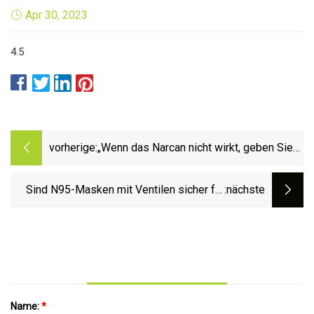
Apr 30, 2023
4.5
vorherige:
„Wenn das Narcan nicht wirkt, geben Sie
mehr“ und andere Mythen über die
Verwendung von Naloxon
Sind N95-Masken mit Ventilen sicher für
:nächste
COVID?
Name:
*