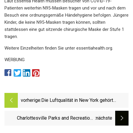
Laut Essentia Health müssen Besucher von COVID-19-
Patienten weiterhin N95-Masken tragen und vor und nach dem
Besuch eine ordnungsgemäße Händehygiene befolgen. Jüngere
Kinder, die keine N95-Masken tragen können, sollten
stattdessen eine gut sitzende chirurgische Maske der Stufe 1
tragen.
Weitere Einzelheiten finden Sie unter essentiahealth.org.
WERBUNG
vorherige:
Die Luftqualität in New York gehört
aufgrund der Brände in Kalifornien zu den
schlechtesten der Welt: Rauch zieht über
Charlottesville Parks and Recreations
:nächste
den Nordosten
bietet diesen Sommer allen Kindern, die es